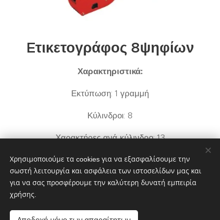
Eτικετογράφος 8ψηφίων
Χαρακτηριστικά:
Εκτύπωση: 1 γραμμή
Κύλινδροι: 8
Χαρακτήρες ανά κύλινδρο: 13
Χρησιμοποιούμε τα cookies για να εξασφαλίσουμε την
σωστή λειτουργία και ασφάλεια των ιστοσελίδων μας και
για να σας προσφέρουμε την καλύτερη δυνατή εμπειρία
Κυριαζάκος Κυριάκος
χρήσης.
📍Ελ.Βενιζελου
118 Περιστέρι TK:12132
Αποδοχή μόνο των απαραίτητων