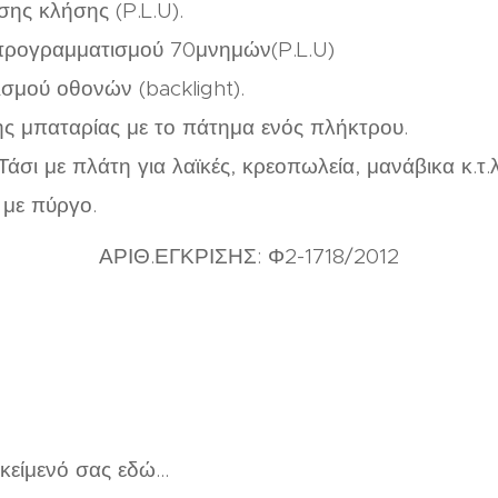
σης κλήσης (P.L.U).
προγραμματισμού 70μνημών(P.L.U)
σμού οθονών (backlight).
ς μπαταρίας με το πάτημα ενός πλήκτρου.
Τάσι με πλάτη για λαϊκές, κρεοπωλεία, μανάβικα κ.τ.
ι με πύργο.
ΑΡΙΘ.ΕΓΚΡΙΣΗΣ: Φ2-1718/2012
είμενό σας εδώ...