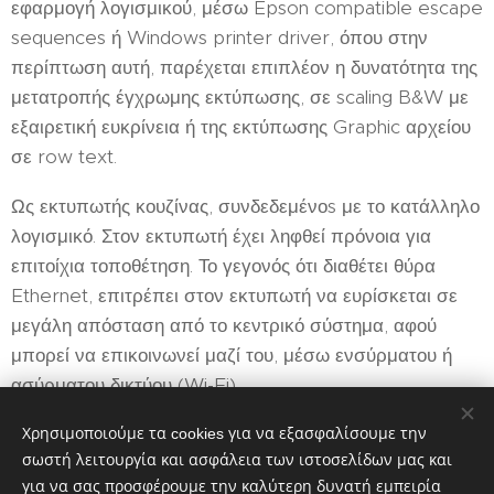
εφαρμογή λογισμικού, μέσω Epson compatible escape
sequences ή Windows printer driver, όπου στην
περίπτωση αυτή, παρέχεται επιπλέον η δυνατότητα της
μετατροπής έγχρωμης εκτύπωσης, σε scaling B&W με
εξαιρετική ευκρίνεια ή της εκτύπωσης Graphic αρχείου
σε row text.
Ως εκτυπωτής κουζίνας, συνδεδεμένοs με το κατάλληλο
λογισμικό. Στον εκτυπωτή έχει ληφθεί πρόνοια για
επιτοίχια τοποθέτηση. Το γεγονός ότι διαθέτει θύρα
Ethernet, επιτρέπει στον εκτυπωτή να ευρίσκεται σε
μεγάλη απόσταση από το κεντρικό σύστημα, αφού
μπορεί να επικοινωνεί μαζί του, μέσω ενσύρματου ή
ασύρματου δικτύου (Wi-Fi).
Χρησιμοποιούμε τα cookies για να εξασφαλίσουμε την
σωστή λειτουργία και ασφάλεια των ιστοσελίδων μας και
για να σας προσφέρουμε την καλύτερη δυνατή εμπειρία